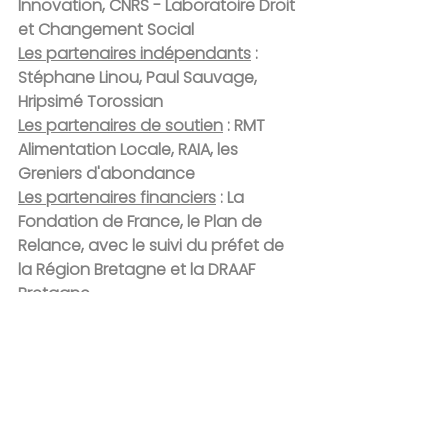
Innovation, CNRS - Laboratoire Droit 
et Changement Social
Les partenaires indépendants
 : 
Stéphane Linou, Paul Sauvage, 
Hripsimé Torossian
Les partenaires de soutien
 : RMT 
Alimentation Locale, RAIA, les 
Greniers d'abondance
Les partenaires financiers
 : La 
Fondation de France, le Plan de 
Relance, avec le suivi du préfet de 
la Région Bretagne et la DRAAF 
Bretagne 
Partenaires de l'événement du 5 
décembre
 : la Région Bretagne et la 
Banque des Territoires
évènement
résilience
rural
risque