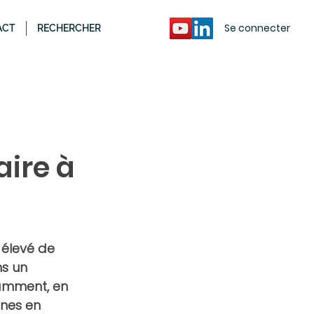
Se connecter
ACT
RECHERCHER
ire à
élevé de 
s un 
amment, en 
nes en 