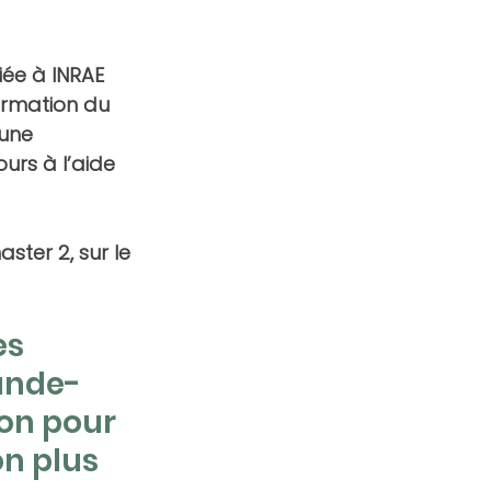
iée à INRAE 
ormation du 
une 
urs à l’aide 
ster 2, sur le 
s 
ande-
on pour 
on plus 