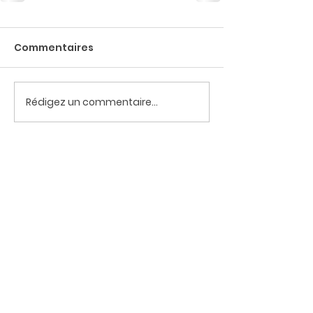
Commentaires
Rédigez un commentaire...
POUR ÊTRE TENU·E INFORMÉ·E DES
PROCHAINS ARTICLES, ABONNEZ
VOUS !
Je m'abonne