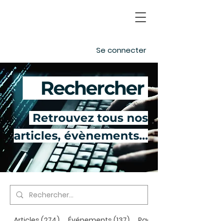
Se connecter
Rechercher
Retrouvez tous nos
articles, évènements...
Articles (274)
Événements (137)
Pages (64)