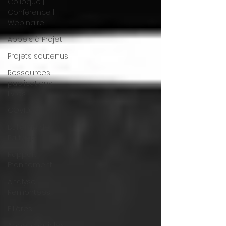
Colloque |
Conférence |
Webinaire
Appels à Projet
Projets soutenus
Ressources,
publications,
livres
COVID-19
Bulletins de
Partage
Rapport
Etonnement
Analyse
Remontees
Filières
Appel à articles