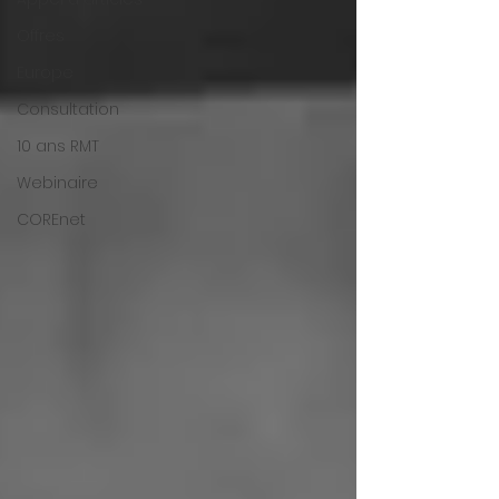
Offres
Europe
Consultation
10 ans RMT
Webinaire
COREnet