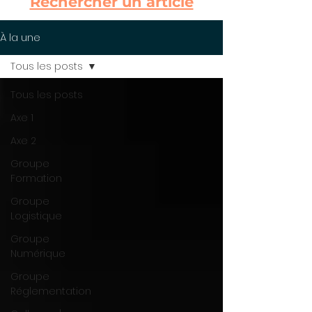
Rechercher un article
À la une
Tous les posts
Tous les posts
Axe 1
Axe 2
Groupe
Formation
Groupe
Logistique
Groupe
Numérique
Groupe
Réglementation