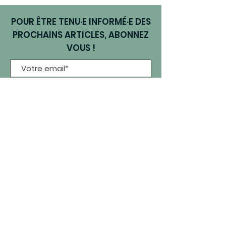
POUR ÊTRE TENU·E INFORMÉ·E DES
PROCHAINS ARTICLES, ABONNEZ
VOUS !
Je m'abonne
NOUS SUIVRE EN LIGNE
Informations légales
Données personnelles &