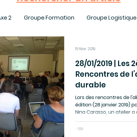
Axe 2
Groupe Formation
Groupe Logistique
Colloque | Conférence | Webinaire
Appels à
15 févr. 2019
28/01/2019 | Les
sources, publications, livres
COVID-19
Bull
Rencontres de l
durable
Analyse Remontees
Filières
Appel à articl
Lors des rencontres de l'
édition (28 janvier 2019) p
Nina Carasso, un atelier a 
10 ans RMT
Webinaire
COREnet