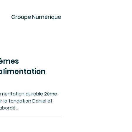
Groupe Numérique
 Projet
 2èmes
etins de Partage
’alimentation
es
Offres
alimentation durable 2ème
ar la fondation Daniel et
abordé...