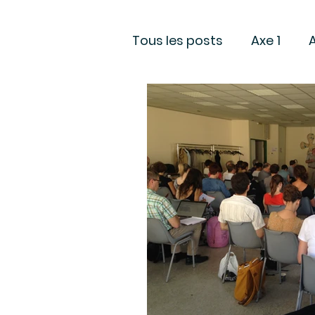
Tous les posts
Axe 1
Groupe Réglementation
Projets soutenus
Res
Rapport Etonnement
Europe
Consultation