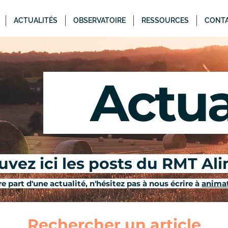
ACTUALITÉS
OBSERVATOIRE
RESSOURCES
CONT
Actual
vez ici les posts du RMT Al
e part d'une actualité, n'hésitez pas à nous écrire à
animat
Rechercher un article