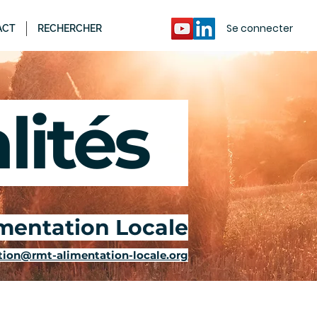
Se connecter
ACT
RECHERCHER
ités
-
imentation Locale
ion@rmt-alimentation-locale.org