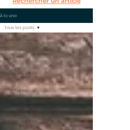
Rechercher un article
À la une
Tous les posts
Tous les posts
Axe 1
Axe 2
Groupe
Formation
Groupe
Logistique
Groupe
Numérique
Groupe
Réglementation