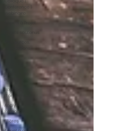
Colloque |
Conférence |
Webinaire
Appels à Projet
Projets soutenus
Ressources,
publications,
livres
COVID-19
Bulletins de
Partage
Rapport
Etonnement
Analyse
Remontees
Filières
Appel à articles