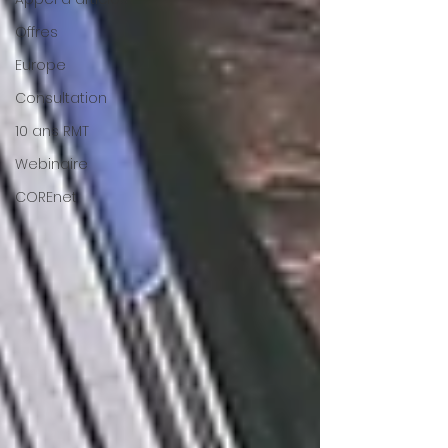
Offres
Europe
Consultation
10 ans RMT
Webinaire
COREnet