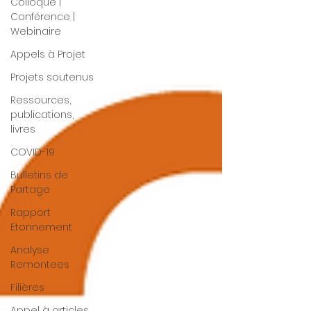
Colloque |
Conférence |
Webinaire
Appels à Projet
Projets soutenus
Ressources,
publications,
livres
COVID-19
Bulletins de
Partage
Rapport
Etonnement
Analyse
Remontees
Filières
Appel à articles