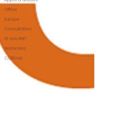
Offres
Europe
Consultation
10 ans RMT
Webinaire
COREnet