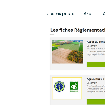
Tous les posts
Axe 1
Groupe Réglementation
Projets soutenus
Res
Rapport Etonnement
Europe
Consultation