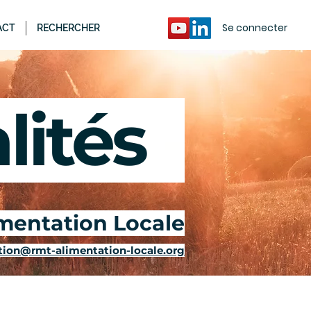
Se connecter
ACT
RECHERCHER
ités
-
imentation Locale
ion@rmt-alimentation-locale.org