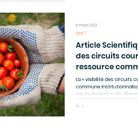
9 mars 2021
Axe 1
Article Scientifiqu
des circuits co
ressource com
La « visibilité des circuit
commune Institutionnalisa
par la résolution de dilemm