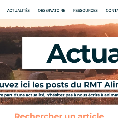
ACTUALITÉS
OBSERVATOIRE
RESSOURCES
CONT
Actual
vez ici les posts du RMT Al
e part d'une actualité, n'hésitez pas à nous écrire à
animat
Rechercher un article