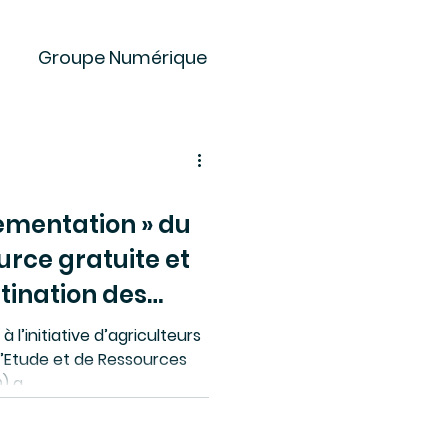
Groupe Numérique
 Projet
etins de Partage
lementation » du
urce gratuite et
tination des
es
Offres
uits courts.
 l’initiative d’agriculteurs
d’Etude et de Ressources
 a...