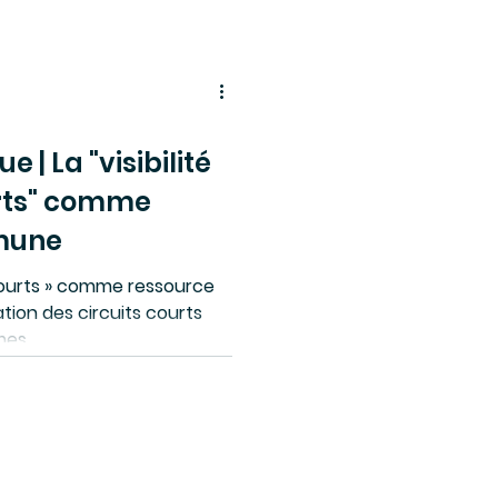
e | La "visibilité
urts" comme
mune
s courts » comme ressource
tion des circuits courts
es...