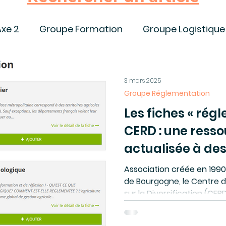
Axe 2
Groupe Formation
Groupe Logistique
Colloque | Conférence | Webinaire
Appels à
3 mars 2025
Groupe Réglementation
sources, publications, livres
COVID-19
Bull
Les fiches « rég
CERD : une resso
actualisée à des
Analyse Remontees
Filières
Appel à articl
acteurs des circ
Association créée en 1990 à
de Bourgogne, le Centre 
10 ans RMT
Webinaire
COREnet
sur la Diversification (CERD)