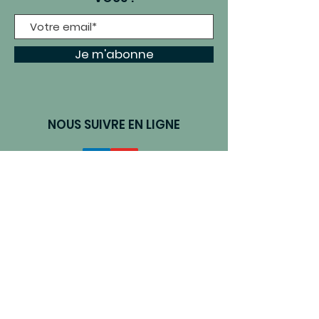
Je m'abonne
NOUS SUIVRE EN LIGNE
Informations légales
Données personnelles &
cookies
Concocté par l'équipe du RMT
alimentation locale © 2025.