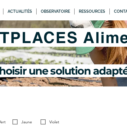
ACTUALITÉS
OBSERVATOIRE
RESSOURCES
CONT
PLACES Alimen
E 1
hoisir une solution adapté
Vert
Jaune
Violet