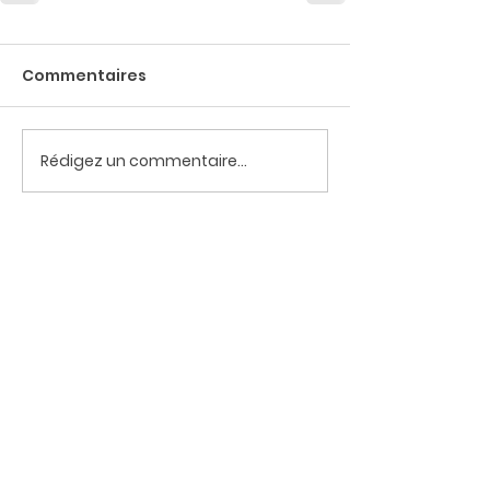
Commentaires
Rédigez un commentaire...
POUR ÊTRE TENU·E INFORMÉ·E DES
PROCHAINS ARTICLES, ABONNEZ
VOUS !
Je m'abonne