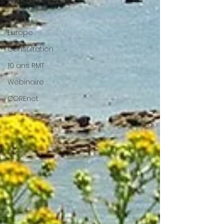
Offres
Europe
Consultation
10 ans RMT
Webinaire
COREnet