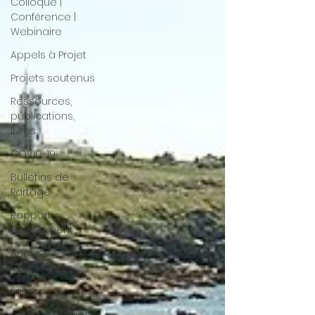
Colloque |
Conférence |
Webinaire
Appels à Projet
Projets soutenus
Ressources,
publications,
livres
COVID-19
Bulletins de
Partage
Rapport
Etonnement
Analyse
Remontees
Filières
Appel à articles