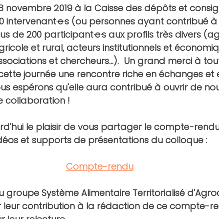
e 28 novembre 2019 à la Caisse des dépôts et consig
0 intervenant·e·s
 (ou personnes ayant contribué à
lus de 
200 participant·e·s 
aux profils très divers (a
cole et rural, acteurs institutionnels et économiq
sociations et chercheurs...)
.
Un grand merci à tout
 cette journée une rencontre riche en échanges et 
s espérons qu'elle aura contribué à ouvrir de nouv
e collaboration
!
d'hui le plaisir de vous partager le compte-rendu 
déos et supports de présentations du colloque : 
Compte-rendu
u groupe Système Alimentaire Territorialisé d'Ag
 leur contribution à la rédaction de ce compte-re