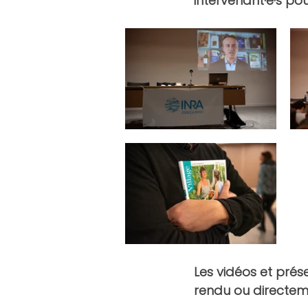
intervenant·e·s pou
Les vidéos et prés
rendu ou directeme