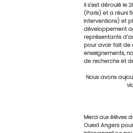
Il s'est déroulé l
(Paris) et a réuni 
5
interventions) et p
développement agri
représentants d’as
pour avoir fait de
enseignements, nou
de recherche et d
Nous avons aujour
vi
Merci aux élèves d
Ouest Angers pour