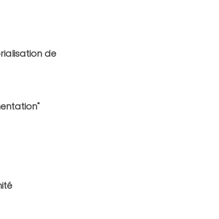
ialisation de 
mentation"
ité