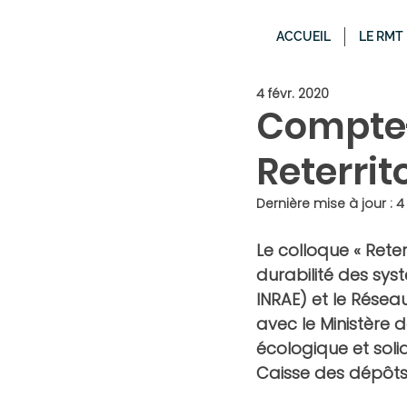
ACCUEIL
LE RMT
4 févr. 2020
Compte-
Reterrit
Dernière mise à jour :
4
Le colloque 
« Reter
durabilité des sys
INRAE) et le Résea
avec le Ministère de
écologique et solid
Caisse des dépôts 