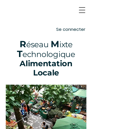
Se connecter
R
M
éseau
ixte
T
echnologique
Alimentation
Locale