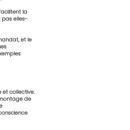
cilitent la 
 pas elles-
mandat
, et 
le 
ues 
exemples 
t collective. 
le montage de 
e 
 conscience 