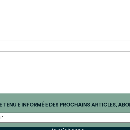
E TENU·E INFORMÉ·E DES PROCHAINS ARTICLES, ABO