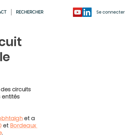
Se connecter
ACT
RECHERCHER
cuit
le
es circuits 
entités 
Cobhtaigh
 et a 
D
 et 
Bordeaux 
e
.