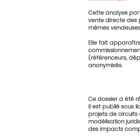
Cette analyse porte
vente directe des
mêmes vendeuses 
Elle fait apparaîtr
commissionnemen
(référenceurs, dép
anonymisés.
Ce dossier a été r
Il est publié sous 
projets de circuit
modélisation jurid
des impacts compt