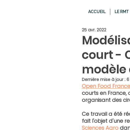
ACCUEIL
LE RMT
25 avr. 2022
Modélisa
court - 
modèle 
Dernière mise à jour :
6
Open Food Franc
courts en France, 
organisant des circ
Ce travail a été ré
fait l'objet d'une
Sciences Agro
 dan