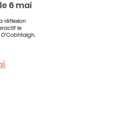
le 6 mai
 réflexion 
actif le 
n O’Cobhtaigh. 
ai