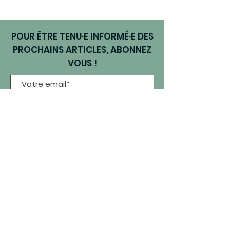
POUR ÊTRE TENU·E INFORMÉ·E DES
PROCHAINS ARTICLES, ABONNEZ
VOUS !
Je m'abonne
NOUS SUIVRE EN LIGNE
Informations légales