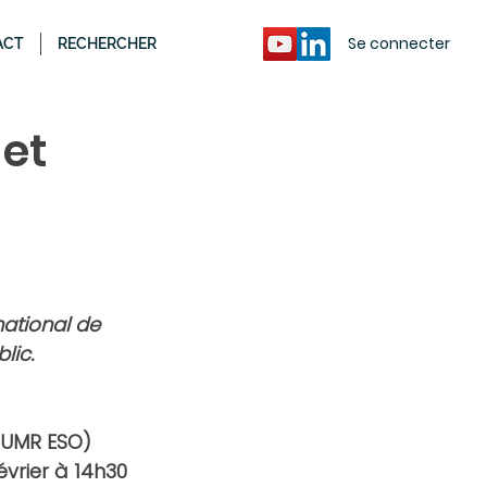
Se connecter
ACT
RECHERCHER
 et
ational de 
lic.
, UMR ESO) 
vrier à 14h30 