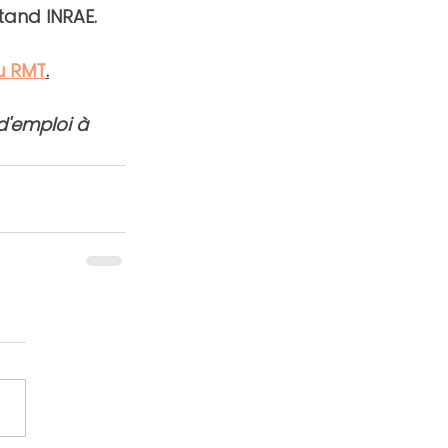
tand INRAE.
u RMT
.
d'emploi à 